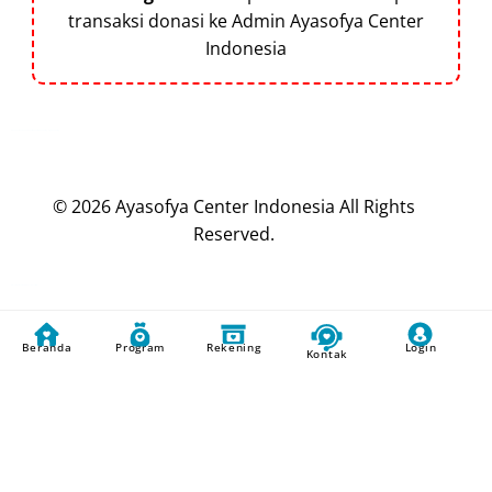
transaksi donasi ke Admin Ayasofya Center
Indonesia
Dibuat oleh
Mulaiweb.com
Donasii.com
dan
Mitra Fundraising
–
Digital Fundraising
© 2026
Ayasofya Center Indonesia
All Rights
Reserved.
Dibuat Oleh
Mulaiweb.com
dan
Donasii.com
Beranda
Program
Rekening
Login
Kontak